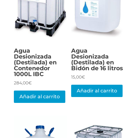
elegir
elegi
en
en
la
la
página
pági
de
de
producto
prod
Agua
Agua
Desionizada
Desionizada
(Destilada) en
(Destilada) en
Contenedor
Bidón de 16 litros
1000L IBC
15,00
€
284,00
€
Añadir al carrito
Añadir al carrito