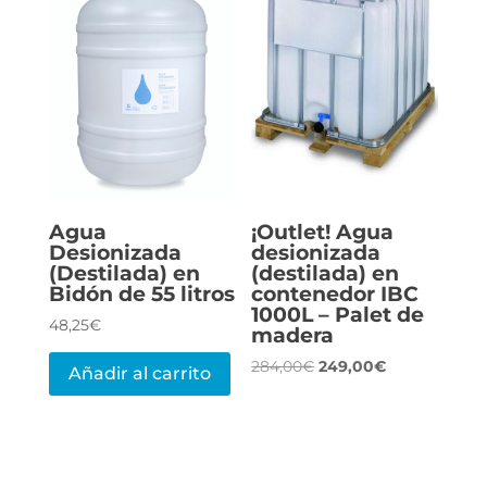
Agua
¡Outlet! Agua
Desionizada
desionizada
(Destilada) en
(destilada) en
Bidón de 55 litros
contenedor IBC
1000L – Palet de
48,25
€
madera
El
El
284,00
€
249,00
€
Añadir al carrito
precio
precio
original
actual
era:
es:
284,00€.
249,00€.