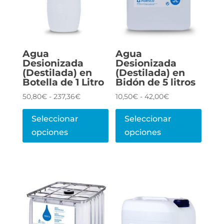
la
la
página
pági
de
de
producto
prod
Agua
Agua
Desionizada
Desionizada
(Destilada) en
(Destilada) en
Botella de 1 Litro
Bidón de 5 litros
Rango
Rango
50,80
€
-
237,36
€
10,50
€
-
42,00
€
de
de
Este
Este
precios:
precios:
Seleccionar
Seleccionar
producto
prod
desde
desde
50,80€
10,50€
opciones
opciones
tiene
tiene
hasta
hasta
múltiples
múlti
237,36€
42,00€
variantes.
varia
Las
Las
opciones
opcio
se
se
pueden
pued