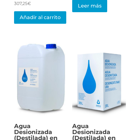
307,25
€
Leer más
Añadir al carrito
Agua
Agua
Desionizada
Desionizada
(Destilada) en
(Destilada) en