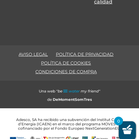
calidad
AVISO LEGAL
POLÍTICA DE PRIVACIDAD
POLÍTICA DE COOKIES
CONDICIONES DE COMPRA
Una web
"be
water
my friend"
de
DeMomentSomTres
Adesco, SA ha recibido una subvención del Institut Català
0
d’Energia (ICAEN) en el marco del programa MOVES III,
cofinanciado por el Fondo Europeo NextGenerationEU.