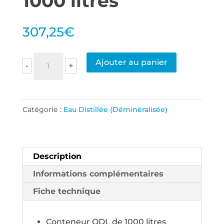
1000 litres
307,25
€
quantité
Ajouter au panier
-
+
de
Eau
Déminéralisée
Catégorie :
Eau Distillée (Déminéralisée)
(Distillée)
dans
un
Conteneur
Description
ODL
Informations complémentaires
de
Fiche technique
1000
litres
Conteneur ODL de 1000 litres