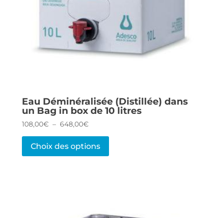
Eau Déminéralisée (Distillée) dans
un Bag in box de 10 litres
Plage
108,00
€
–
648,00
€
de
Ce
prix :
Choix des options
produit
108,00€
à
a
648,00€
plusieurs
variations.
Les
options