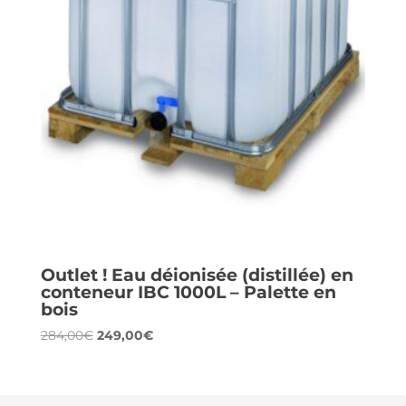
Outlet ! Eau déionisée (distillée) en
conteneur IBC 1000L – Palette en
bois
Le
Le
284,00
€
249,00
€
prix
prix
initial
actuel
était :
est :
284,00€.
249,00€.