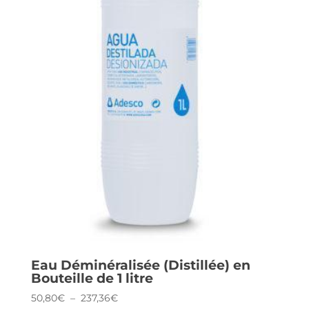
Eau Déminéralisée (Distillée) en
Bouteille de 1 litre
Plage
50,80
€
–
237,36
€